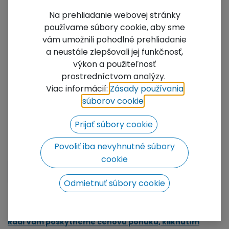
Na prehliadanie webovej stránky
používame súbory cookie, aby sme
vám umožnili pohodlné prehliadanie
a neustále zlepšovali jej funkčnosť,
výkon a použiteľnosť
prostredníctvom analýzy.
Viac informácií:
Zásady používania
TS3 Lišta pódia - 1m
súborov cookie
​.
Hliníková lišta na prichytenie pódiovej plachty.
Prijať súbory cookie
23,25
€
s DPH
Povoliť iba nevyhnutné súbory
cookie
KÚPIŤ
Odmietnuť súbory cookie
Pridať do zoznamu želaní
Radi Vám poskytneme cenovú ponuku, kliknutím