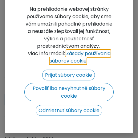
Na prehliadanie webovej stránky
používame súbory cookie, aby sme
vám umožnili pohodlné prehliadanie
a neustále zlepšovali jej funkčnosť,
výkon a použiteľnosť
prostredníctvom analýzy.
3101 Kuželová spojka
Viac informácií:
Zásady používania
FT31-FT44
súborov cookie
​.
Nie je momentálne na predaj
Prijať súbory cookie
Pridať do zoznamu želaní
Povoliť iba nevyhnutné súbory
cookie
Kontaktujte nás
Odmietnuť súbory cookie
Radi Vám poskytneme cenovú ponuku, kliknutím
prejdete na kontaktný formulár.