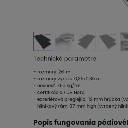
Technické parametre
- rozmery: 2x1 m
- rozmery výrezu: 0,35x0,35 m
- nosnosť: 750 kg/m²
- certifikácia TUV Nord
- exteriérová preglejka: 12 mm hrúbka (
- hliníkový rám: 87 mm high (tvrdený hliní
Popis fungovania pódiov