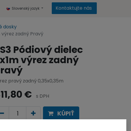
Kontaktujte nás
Slovenský jazyk
é dosky
m výrez zadný Pravý
S3 Pódiový dielec
x1m výrez zadný
Pravý
rez pravý zadný 0,35x0,35m
11,80
€
s DPH
KÚPIŤ
Pridať do zoznamu želaní