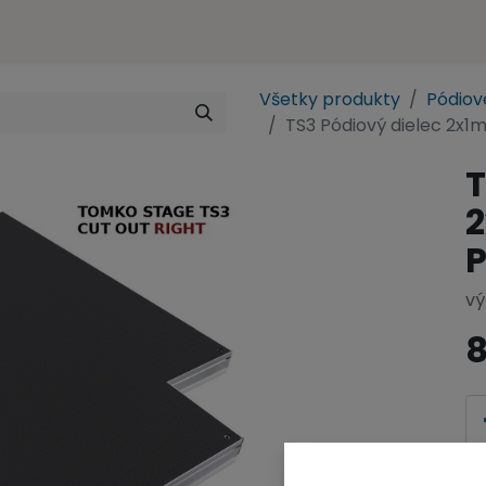
Obchodné zastúpenie
Kontakt
e-SHOP
Všetky produkty
Pódiov
TS3 Pódiový dielec 2x1
T
2
vý
8