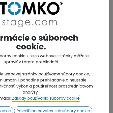
di Vám poskytneme cenovú ponuku,
iknutím prejdete na kontaktný formulár.
ód produktu:
1116 RB
ormácie o súboroch
zov mernej jednotky:
ks
cookie.
úborov cookie z tejto webovej stránky môžete
upraviť v tomto prehliadači.
ie webovej stránky používame súbory cookie,
 umožnili pohodlné prehliadanie a neustále
funkčnosť, výkon a použiteľnosť prostredníctvom
analýzy.
rmácií:
Zásady používania súborov cookie
​.
cookie
Povoliť iba nevyhnutné súbory cookie