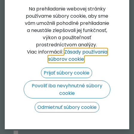
Na prehliadanie webovej stránky
Email
*
používame súbory cookie, aby sme
vám umožnili pohodlné prehliadanie
a neustále zlepšovali jej funkčnosť,
výkon a použiteľnosť
Company
prostredníctvom analýzy.
Viac informácií:
Zásady používania
súborov cookie
​.
Subject
*
Prijať súbory cookie
Povoliť iba nevyhnutné súbory
cookie
Question
*
Odmietnuť súbory cookie
Consent tomkostage.com
*