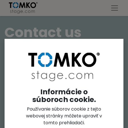
Contact us
If you have any questions, please
send us a message.
Name
*
Informácie o
súboroch cookie.
Používanie súborov cookie z tejto
Phone Number
webovej stránky môžete upraviť v
tomto prehliadači.