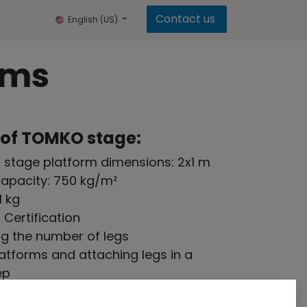
Contact us
English (US)
ems
 of TOMKO stage:
 stage platform dimensions: 2x1 m
capacity: 750 kg/m²
1 kg
 Certification
ng the number of legs
latforms and attaching legs in a
ep
rame platform : 87 mm