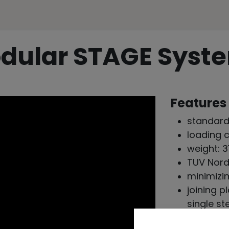
ences
Representation
Contact
e-SHOP
dular STAGE Syst
Features
standard
loading 
weight: 3
TUV Nord
minimizi
joining p
single st
height f