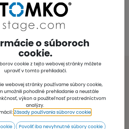
 hardened aluminum (EN-AW 6005
e height of stage by leveling
f plywood with anti-slip surface: 12
arranty
ormácie o súboroch
cookie.
úborov cookie z tejto webovej stránky môžete
upraviť v tomto prehliadači.
ie webovej stránky používame súbory cookie,
 umožnili pohodlné prehliadanie a neustále
funkčnosť, výkon a použiteľnosť prostredníctvom
analýzy.
rmácií:
Zásady používania súborov cookie
​.
cookie
Povoliť iba nevyhnutné súbory cookie