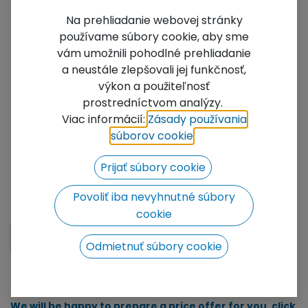
Na prehliadanie webovej stránky
používame súbory cookie, aby sme
vám umožnili pohodlné prehliadanie
a neustále zlepšovali jej funkčnosť,
výkon a použiteľnosť
prostredníctvom analýzy.
TS3 Rails for 2-step
Viac informácií:
Zásady používania
Foldable Stairs
súborov cookie
​.
Handrails for 2-step folding stairs
Prijať súbory cookie
246.00
€
Povoliť iba nevyhnutné súbory
with VAT
cookie
ADD TO CART
Odmietnuť súbory cookie
Add to wishlist
We will be happy to prepare a price offer for you, click