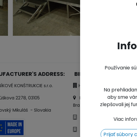
Inf
Používanie s
FACTURER'S ADDRESS:
BILLING
ADRESS:
NÍKOVÉ KONŠTRUKCIE s.r.o.
HLINÍKOVÉ KONŠTRUKCIE s.r.o
Na prehliadan
aby sme vám
škova 2278, 03105
Kopanice 3570/6, 821 04
zlepšovali jej 
Bratislava
vský Mikuláš
- Slovakia
IČO: 46 209 956
Viac info
IČ DPH: SK2023285550
Prijať súbory 