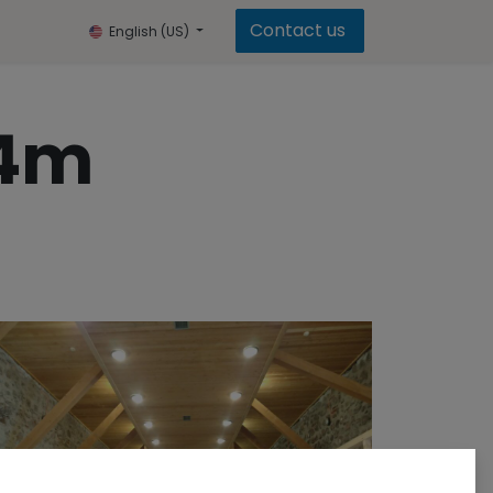
Contact us
English (US)
x4m