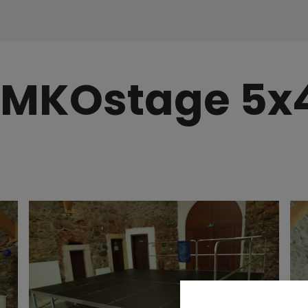
ences
Representation
Contact
e-SHOP
MKOstage 5