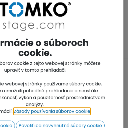
ormácie o súboroch
cookie.
úborov cookie z tejto webovej stránky môžete
CONTACT
upraviť v tomto prehliadači.
.
Contact us
ie webovej stránky používame súbory cookie,
info@tomkostage.com
 umožnili pohodlné prehliadanie a neustále
sales@tomkostage.com
funkčnosť, výkon a použiteľnosť prostredníctvom
+421 905 787 660
analýzy.
rmácií:
Zásady používania súborov cookie
​.
cookie
Povoliť iba nevyhnutné súbory cookie