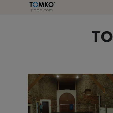
Stage
Refer
TO