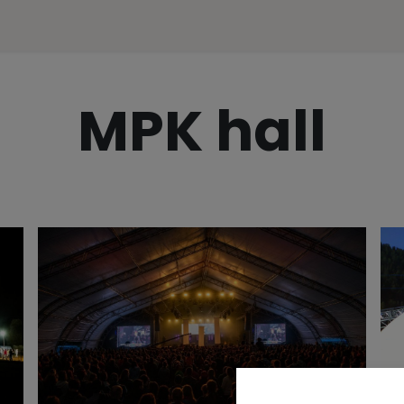
ences
Representation
Contact
e-SHOP
MPK hall