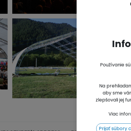
Inf
Používanie s
Na prehliadan
aby sme vám
zlepšovali jej 
Viac info
Prijať súbory 