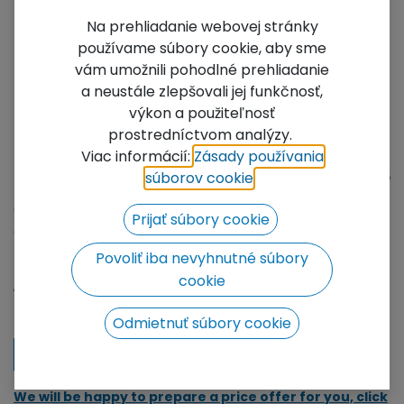
Na prehliadanie webovej stránky
používame súbory cookie, aby sme
vám umožnili pohodlné prehliadanie
a neustále zlepšovali jej funkčnosť,
výkon a použiteľnosť
prostredníctvom analýzy.
Viac informácií:
Zásady používania
FT34-100 square traverse
súborov cookie
​.
QUATRO traverse 100 cm, includes 1 set of
Prijať súbory cookie
connections
Povoliť iba nevyhnutné súbory
Not Available For Sale
cookie
Add to wishlist
Odmietnuť súbory cookie
Contact Us
We will be happy to prepare a price offer for you, click