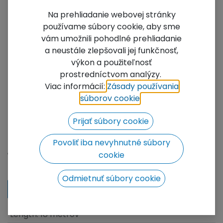
Na prehliadanie webovej stránky
používame súbory cookie, aby sme
vám umožnili pohodlné prehliadanie
a neustále zlepšovali jej funkčnosť,
výkon a použiteľnosť
prostredníctvom analýzy.
Ratchet Straps 5000kg -
Viac informácií:
Zásady používania
18m Black
súborov cookie
​.
Ratchet Straps with Looped Ends at each end. 5
Prijať súbory cookie
Ton/18m - Black
Povoliť iba nevyhnutné súbory
Not Available For Sale
cookie
Add to wishlist
Odmietnuť súbory cookie
Contact Us
Length
:
18 metrov