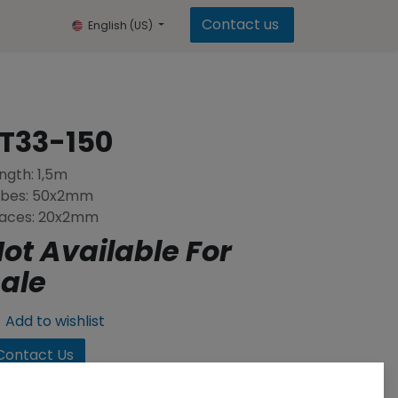
Contact us
English (US)
T33-150
ngth: 1,5m
ubes: 50x2mm
aces: 20x2mm
ot Available For
ale
Add to wishlist
Contact Us
 will be happy to prepare a price offer for