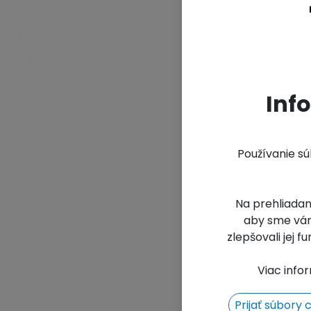
yo
Ar
Un
Inf
Používanie s
Na prehliadan
aby sme vám
zlepšovali jej 
Viac info
Prijať súbory 