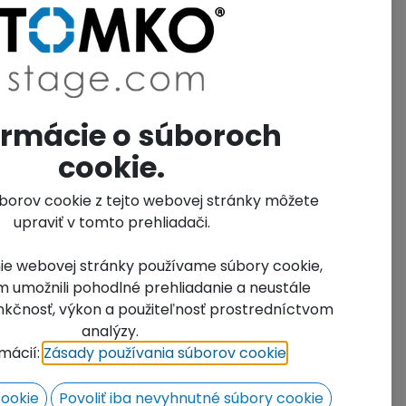
u, click to go to the contact form.
t.No.:
0123
it of Measure Name:
Units
ormácie o súboroch
cookie.
úborov cookie z tejto webovej stránky môžete
upraviť v tomto prehliadači.
ie webovej stránky používame súbory cookie,
 umožnili pohodlné prehliadanie a neustále
funkčnosť, výkon a použiteľnosť prostredníctvom
analýzy.
rmácií:
Zásady používania súborov cookie
​.
cookie
Povoliť iba nevyhnutné súbory cookie