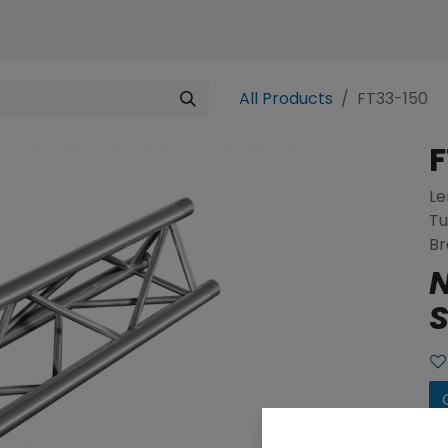
ences
Representation
Contact
e-SHOP
All Products
FT33-150
F
Le
T
Br
N
S
We