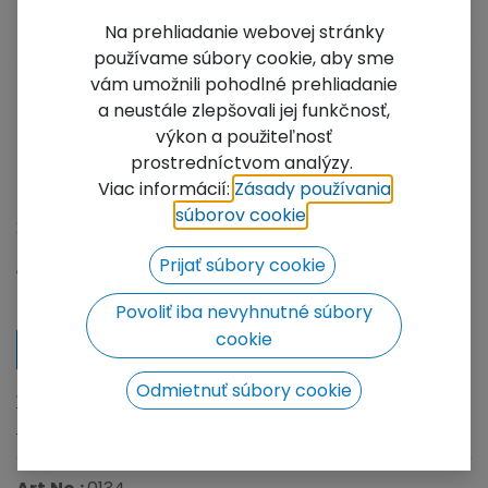
Na prehliadanie webovej stránky
používame súbory cookie, aby sme
vám umožnili pohodlné prehliadanie
a neustále zlepšovali jej funkčnosť,
výkon a použiteľnosť
prostredníctvom analýzy.
FT33-C22
Viac informácií:
Zásady používania
súborov cookie
​.
2-way 120° corner
Not Available For Sale
Prijať súbory cookie
Add to wishlist
Povoliť iba nevyhnutné súbory
cookie
Contact Us
Odmietnuť súbory cookie
We will be happy to prepare a price offer for you, click
to go to the contact form.