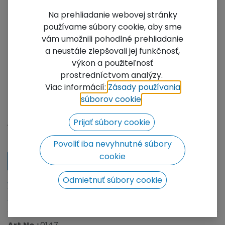
Na prehliadanie webovej stránky
používame súbory cookie, aby sme
vám umožnili pohodlné prehliadanie
a neustále zlepšovali jej funkčnosť,
výkon a použiteľnosť
prostredníctvom analýzy.
FT33-C41
Viac informácií:
Zásady používania
súborov cookie
​.
4-way vertical cross junction
Not Available For Sale
Prijať súbory cookie
Add to wishlist
Povoliť iba nevyhnutné súbory
cookie
Contact Us
Odmietnuť súbory cookie
We will be happy to prepare a price offer for you, click
to go to the contact form.