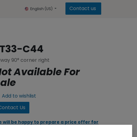
Contact us
English (US)
FT33-C44
way 90° corner right
ot Available For
ale
Add to wishlist
Contact Us
 will be happy to prepare a price offer for
u, click to go to the contact form.