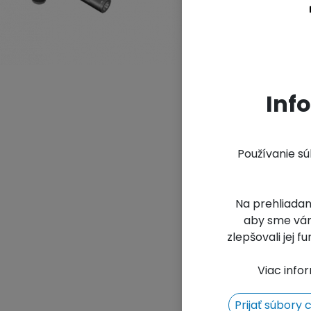
Ar
Un
Inf
Používanie s
Na prehliadan
aby sme vám
zlepšovali jej 
Viac info
Prijať súbory 