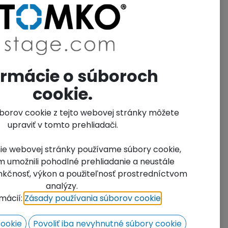
t.No.:
0150
it of Measure Name:
Units
ormácie o súboroch
cookie.
úborov cookie z tejto webovej stránky môžete
upraviť v tomto prehliadači.
ie webovej stránky používame súbory cookie,
 umožnili pohodlné prehliadanie a neustále
funkčnosť, výkon a použiteľnosť prostredníctvom
analýzy.
rmácií:
Zásady používania súborov cookie
​.
cookie
Povoliť iba nevyhnutné súbory cookie