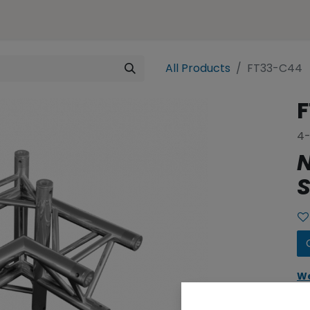
ences
Representation
Contact
e-SHOP
All Products
FT33-C44
4-
N
S
We
yo