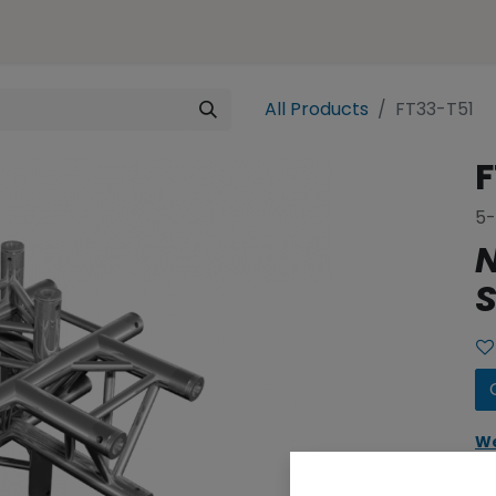
ences
Representation
Contact
e-SHOP
All Products
FT33-T51
F
5-
N
S
We
yo