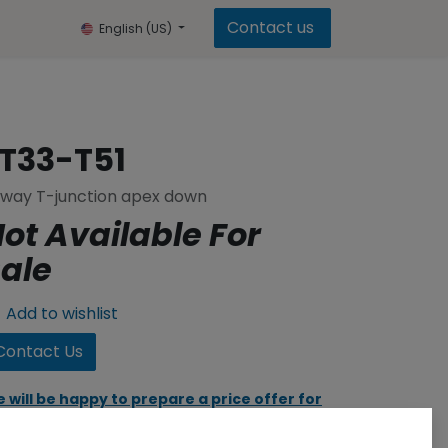
Contact us
English (US)
T33-T51
way T-junction apex down
ot Available For
ale
Add to wishlist
Contact Us
 will be happy to prepare a price offer for
u, click to go to the contact form.