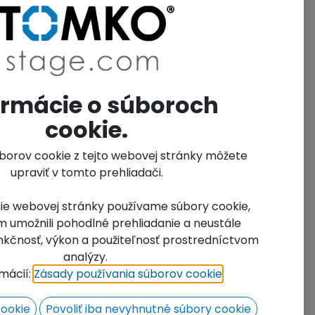
t.No.:
0152
it of Measure Name:
Units
ormácie o súboroch
cookie.
úborov cookie z tejto webovej stránky môžete
upraviť v tomto prehliadači.
ie webovej stránky používame súbory cookie,
 umožnili pohodlné prehliadanie a neustále
funkčnosť, výkon a použiteľnosť prostredníctvom
analýzy.
rmácií:
Zásady používania súborov cookie
​.
cookie
Povoliť iba nevyhnutné súbory cookie