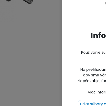
Ar
Un
Inf
Používanie s
Na prehliadan
aby sme vám
zlepšovali jej 
Viac info
Prijať súbory 