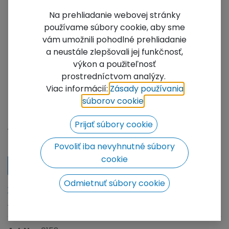
Na prehliadanie webovej stránky
používame súbory cookie, aby sme
vám umožnili pohodlné prehliadanie
a neustále zlepšovali jej funkčnosť,
výkon a použiteľnosť
prostredníctvom analýzy.
FT33-C-4 circles apex IN
Viac informácií:
Zásady používania
orientation
súborov cookie
​.
Not Available For Sale
Prijať súbory cookie
Add to wishlist
Povoliť iba nevyhnutné súbory
cookie
Contact Us
Odmietnuť súbory cookie
We will be happy to prepare a price offer for you, click
to go to the contact form.