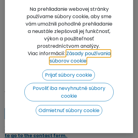
Na prehliadanie webovej stránky
používame súbory cookie, aby sme
vám umožnili pohodlné prehliadanie
a neustále zlepšovali jej funkčnosť,
výkon a použiteľnosť
prostredníctvom analýzy.
FT34-75
Viac informácií:
Zásady používania
súborov cookie
​.
Length: 0,75m
Tubes: 50x2mm
Prijať súbory cookie
Braces: 20x2mm
Not Available For Sale
Povoliť iba nevyhnutné súbory
cookie
Add to wishlist
Odmietnuť súbory cookie
Contact Us
We will be happy to prepare a price offer for you, click
to go to the contact form.