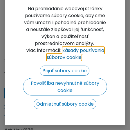
Na prehliadanie webovej stránky
používame súbory cookie, aby sme
vám umožnili pohodlné prehliadanie
a neustále zlepšovali jej funkčnosť,
výkon a použiteľnosť
prostredníctvom analýzy.
FT44-C19
Viac informácií:
Zásady používania
súborov cookie
​.
2-way 45° corner
Not Available For Sale
Prijať súbory cookie
Add to wishlist
Povoliť iba nevyhnutné súbory
cookie
Contact Us
Odmietnuť súbory cookie
We will be happy to prepare a price offer for you, click
to go to the contact form.