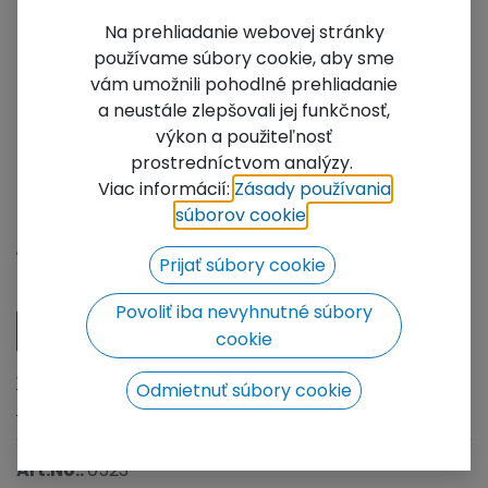
Na prehliadanie webovej stránky
používame súbory cookie, aby sme
vám umožnili pohodlné prehliadanie
a neustále zlepšovali jej funkčnosť,
výkon a použiteľnosť
5445 Female receiver
prostredníctvom analýzy.
Viac informácií:
Zásady používania
TT54/TT74
súborov cookie
​.
Not Available For Sale
Prijať súbory cookie
Add to wishlist
Povoliť iba nevyhnutné súbory
Contact Us
cookie
We will be happy to prepare a price offer for you, click
Odmietnuť súbory cookie
to go to the contact form.
Art.No.:
0523