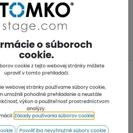
t.No.:
0565
it of Measure Name:
Units
ormácie o súboroch
cookie.
úborov cookie z tejto webovej stránky môžete
upraviť v tomto prehliadači.
ie webovej stránky používame súbory cookie,
 umožnili pohodlné prehliadanie a neustále
funkčnosť, výkon a použiteľnosť prostredníctvom
analýzy.
rmácií:
Zásady používania súborov cookie
​.
cookie
Povoliť iba nevyhnutné súbory cookie