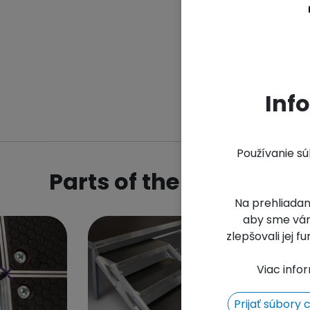
Ar
Un
Inf
Používanie s
Parts of the STAGE
Na prehliadan
aby sme vám
zlepšovali jej 
Viac info
Prijať súbory 