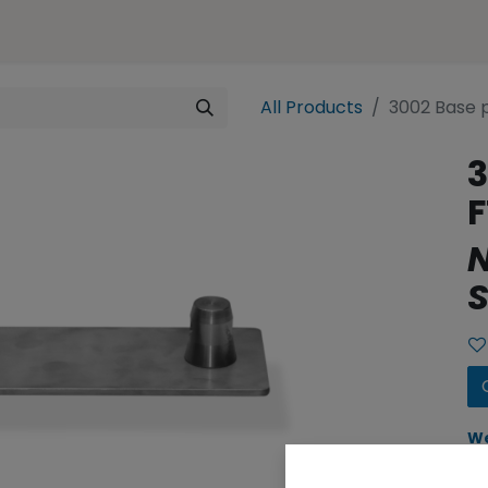
ences
Representation
Contact
e-SHOP
All Products
3002 Base p
3
F
N
S
We
yo