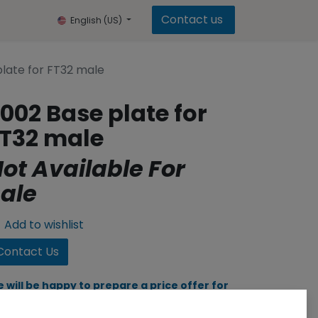
Contact us
English (US)
late for FT32 male
002 Base plate for
T32 male
ot Available For
ale
Add to wishlist
Contact Us
 will be happy to prepare a price offer for
u, click to go to the contact form.