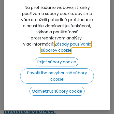
Na prehliadanie webovej stránky
používame súbory cookie, aby sme
vám umožnili pohodlné prehliadanie
a neustále zlepšovali jej funkčnosť,
výkon a použiteľnosť
prostredníctvom analýzy.
HT34-75
Viac informácií:
Zásady používania
súborov cookie
​.
Length: 1m
Tubes: 50x3mm
Prijať súbory cookie
Braces: 20x3mm
Not Available For Sale
Povoliť iba nevyhnutné súbory
cookie
Add to wishlist
Odmietnuť súbory cookie
Contact Us
We will be happy to prepare a price offer for you, click
to go to the contact form.