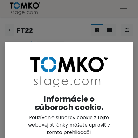
FT22
FT22
FT32
Informácie o
súboroch cookie.
No results
Používanie súborov cookie z tejto
No results for "
2027
".
webovej stránky môžete upraviť v
tomto prehliadači.