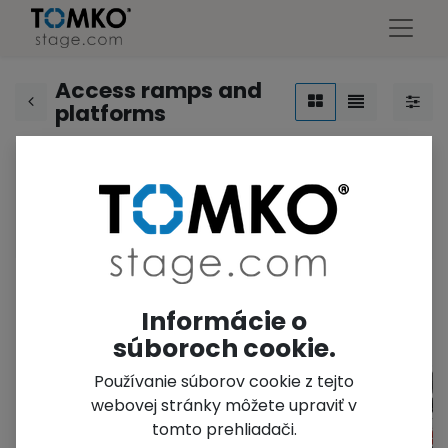
Access ramps and
platforms
s
1-Point
2-point
3-point
trusses
trusses
trusses
t
Informácie o
súboroch cookie.
Používanie súborov cookie z tejto
webovej stránky môžete upraviť v
tomto prehliadači.