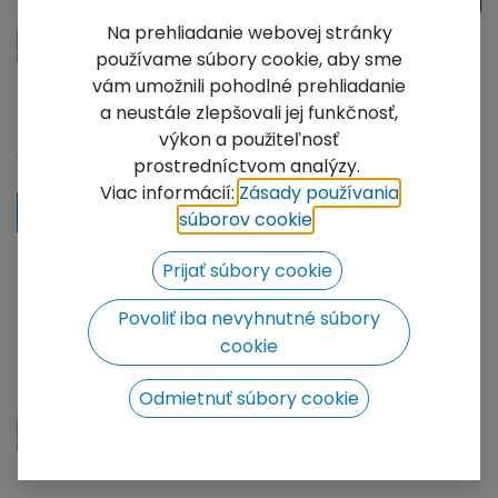
Na prehliadanie webovej stránky
používame súbory cookie, aby sme
vám umožnili pohodlné prehliadanie
a neustále zlepšovali jej funkčnosť,
TR 110 truck ramp
TR 100 truck ramp
výkon a použiteľnosť
The inner working width is
The inner working width is
110cm. For loading of various
100cm. For loading of
prostredníctvom analýzy.
sizes of cars and machinery
various sizes of cars and
Not Available For
Not Available For
Viac informácií:
Zásady používania
into trucks.
machinery into trucks.
Sale
Sale
with VAT
with VAT
súborov cookie
​.
Prijať súbory cookie
Povoliť iba nevyhnutné súbory
cookie
Odmietnuť súbory cookie