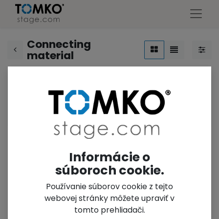
Connecting
material
s
1-Point
2-point
3-point
trusses
trusses
trusses
t
Informácie o
súboroch cookie.
Používanie súborov cookie z tejto
webovej stránky môžete upraviť v
tomto prehliadači.