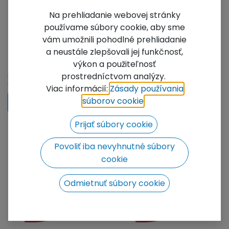
Na prehliadanie webovej stránky
používame súbory cookie, aby sme
vám umožnili pohodlné prehliadanie
a neustále zlepšovali jej funkčnosť,
Ratchet Straps
Ratchet Straps
5000kg - 9m Black
5000kg - 20m Black
výkon a použiteľnosť
prostredníctvom analýzy.
Ratchet Straps with Looped
Ratchet Straps with Looped
Ends at each end. 5 Ton/
Ends at each end. 5
Viac informácií:
Zásady používania
9m - Black
Ton/20m - Black
súborov cookie
​.
Prijať súbory cookie
Povoliť iba nevyhnutné súbory
cookie
Odmietnuť súbory cookie