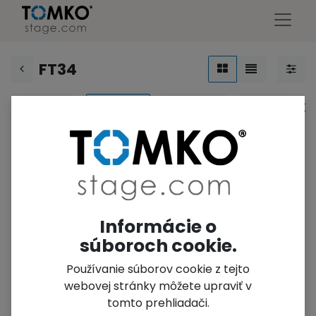
FT34
FT24
FT34
FT44
FTR4030
Informácie o
súboroch cookie.
Používanie súborov cookie z tejto
webovej stránky môžete upraviť v
tomto prehliadači.