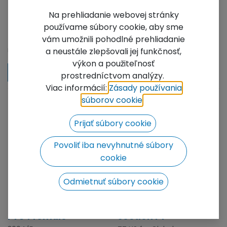
HK Base plate
Na prehliadanie webovej stránky
480x480x8mm
3004 Base plate for
používame súbory cookie, aby sme
galvanized (≠3113)
FT34 male
vám umožnili pohodlné prehliadanie
(13 kg) galvanized sheet
3004
metal, 4x 3113 Half
a neustále zlepšovali jej funkčnosť,
connector M10 Global, for
Not Available For
výkon a použiteľnosť
FT34, HT44...
Sale
with VAT
prostredníctvom analýzy.
Viac informácií:
Zásady používania
súborov cookie
​.
Prijať súbory cookie
Povoliť iba nevyhnutné súbory
cookie
Odmietnuť súbory cookie
3004 Base plate for
3190 TT HS Hinge
FT34 female
section FT