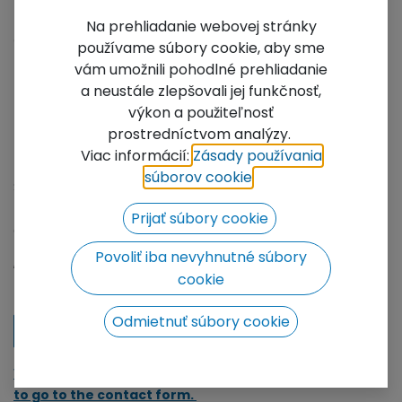
Na prehliadanie webovej stránky
používame súbory cookie, aby sme
vám umožnili pohodlné prehliadanie
a neustále zlepšovali jej funkčnosť,
výkon a použiteľnosť
prostredníctvom analýzy.
Roof RSTS - 8x6 (TAF)
Viac informácií:
Zásady používania
súborov cookie
​.
Sloping roof system from stage size 8x6m.
For the installation of the RSTS roof you need to use
Prijať súbory cookie
a lifting device or a crane.
Not Available For Sale
Povoliť iba nevyhnutné súbory
cookie
Add to wishlist
Odmietnuť súbory cookie
Contact Us
We will be happy to prepare a price offer for you, click
to go to the contact form.