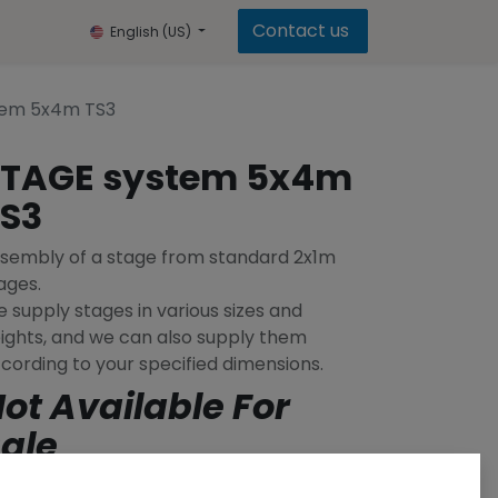
Contact us
English (US)
tem 5x4m TS3
STAGE system 5x4m
S3
sembly of a stage from standard 2x1m
ages.
 supply stages in various sizes and
ights, and we can also supply them
cording to your specified dimensions.
ot Available For
ale
Add to wishlist