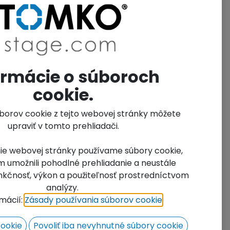
Contact Us
 will be happy to prepare a price offer for
u, click to go to the contact form.
ormácie o súboroch
it of Measure Name:
Units
cookie.
úborov cookie z tejto webovej stránky môžete
upraviť v tomto prehliadači.
ie webovej stránky používame súbory cookie,
 umožnili pohodlné prehliadanie a neustále
funkčnosť, výkon a použiteľnosť prostredníctvom
analýzy.
rmácií:
Zásady používania súborov cookie
​.
or, and plastic plugs are used indoors.
cookie
Povoliť iba nevyhnutné súbory cookie