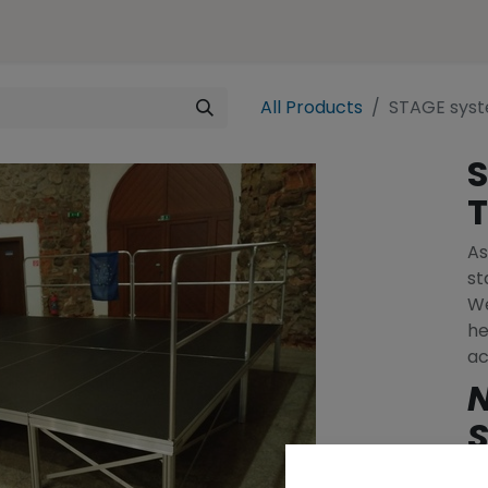
ences
Representation
Contact
e-SHOP
All Products
STAGE sys
T
As
st
We
he
ac
N
S