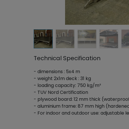
Technical Specification
- dimensions : 5x4 m
- weight 2x1m deck : 31 kg
- loading capacity: 750 kg/m²
- TUV Nord Certification
- plywood board: 12 mm thick (waterproof,
- aluminium frame: 87 mm high (hardene
- For indoor and outdoor use: adjustable le