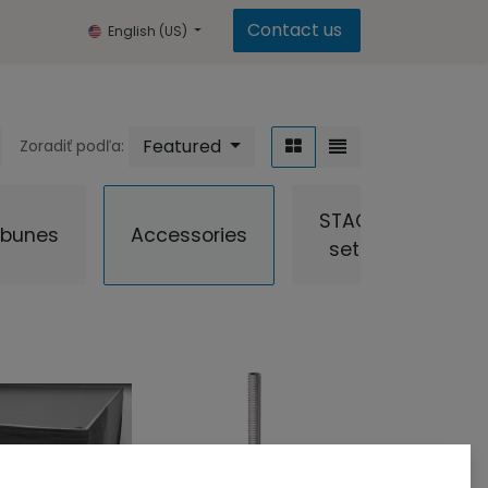
Contact us
English (US)
Featured
Zoradiť podľa:
STAGE
ibunes
Accessories
sets