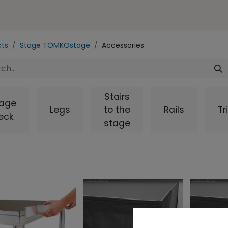
ences
Representation
Contact
e-SHOP
cts
Stage TOMKOstage
Accessories
Stairs
tage
Legs
to the
Rails
Tr
eck
stage