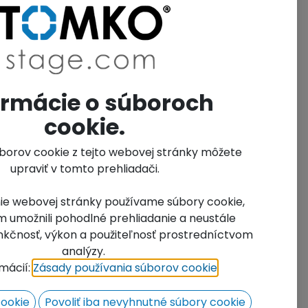
bric black,
0.8-1,1m
Layher Adjustable
Leveling Jack 0,6 m
 use
ormácie o súboroch
for TOMKO stage leg (max.
ø48,3)
ilable For
cookie.
28.04
€
h VAT
with VAT
úborov cookie z tejto webovej stránky môžete
upraviť v tomto prehliadači.
ie webovej stránky používame súbory cookie,
 umožnili pohodlné prehliadanie a neustále
funkčnosť, výkon a použiteľnosť prostredníctvom
analýzy.
rmácií:
Zásady používania súborov cookie
​.
cookie
Povoliť iba nevyhnutné súbory cookie