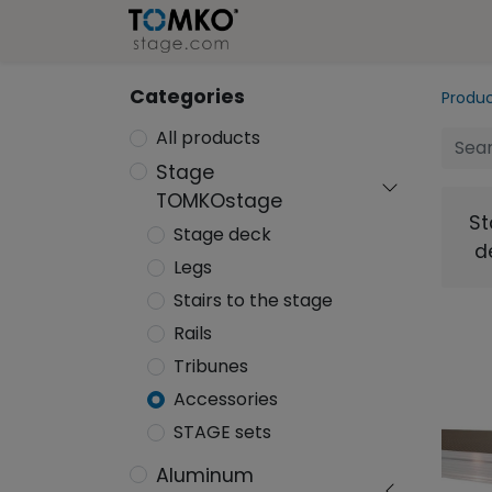
Stage
Refer
Categories
Produ
All products
Stage
TOMKOstage
S
Stage deck
d
Legs
Stairs to the stage
Rails
Tribunes
Accessories
STAGE sets
Aluminum